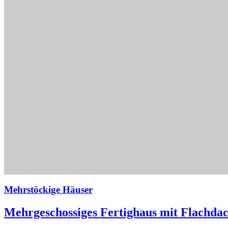
Mehrstöckige Häuser
Mehrgeschossiges Fertighaus mit Flachdac