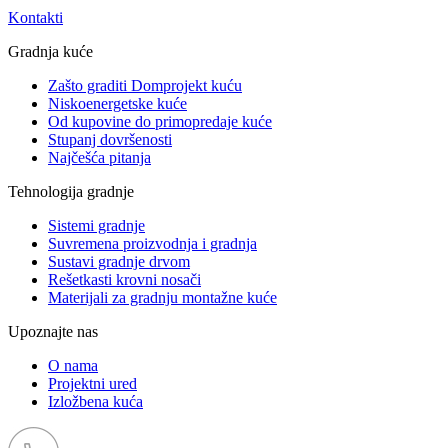
Kontakti
Gradnja kuće
Zašto graditi Domprojekt kuću
Niskoenergetske kuće
Od kupovine do primopredaje kuće
Stupanj dovršenosti
Najčešća pitanja
Tehnologija gradnje
Sistemi gradnje
Suvremena proizvodnja i gradnja
Sustavi gradnje drvom
Rešetkasti krovni nosači
Materijali za gradnju montažne kuće
Upoznajte nas
O nama
Projektni ured
Izložbena kuća