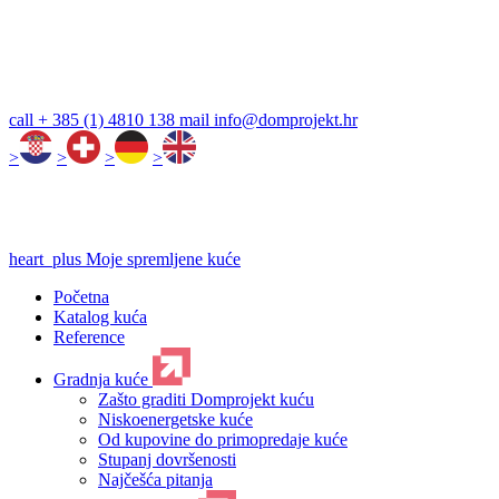
call
+ 385 (1) 4810 138
mail
info@domprojekt.hr
>
>
>
>
heart_plus
Moje spremljene kuće
Početna
Katalog kuća
Reference
Gradnja kuće
Zašto graditi Domprojekt kuću
Niskoenergetske kuće
Od kupovine do primopredaje kuće
Stupanj dovršenosti
Najčešća pitanja