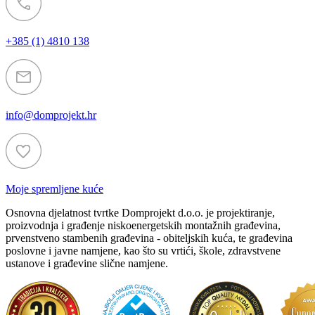
+385 (1) 4810 138
info@domprojekt.hr
Moje spremljene kuće
Osnovna djelatnost tvrtke Domprojekt d.o.o. je projektiranje,
proizvodnja i građenje niskoenergetskih montažnih građevina,
prvenstveno stambenih građevina - obiteljskih kuća, te građevina
poslovne i javne namjene, kao što su vrtići, škole, zdravstvene
ustanove i građevine slične namjene.