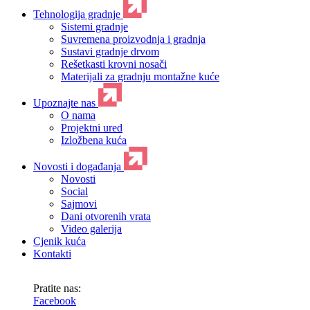
Tehnologija gradnje
Sistemi gradnje
Suvremena proizvodnja i gradnja
Sustavi gradnje drvom
Rešetkasti krovni nosači
Materijali za gradnju montažne kuće
Upoznajte nas
O nama
Projektni ured
Izložbena kuća
Novosti i događanja
Novosti
Social
Sajmovi
Dani otvorenih vrata
Video galerija
Cjenik kuća
Kontakti
Pratite nas:
Facebook