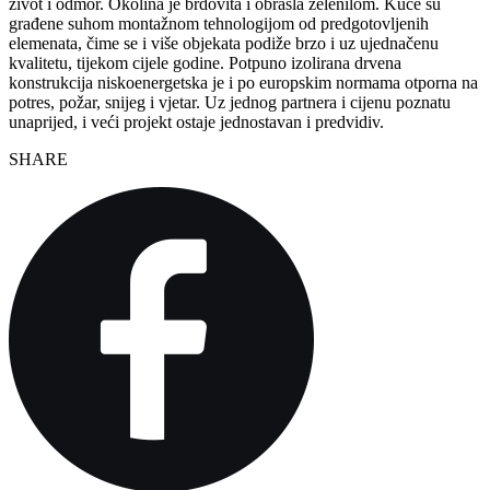
život i odmor. Okolina je brdovita i obrasla zelenilom. Kuće su
građene suhom montažnom tehnologijom od predgotovljenih
elemenata, čime se i više objekata podiže brzo i uz ujednačenu
kvalitetu, tijekom cijele godine. Potpuno izolirana drvena
konstrukcija niskoenergetska je i po europskim normama otporna na
potres, požar, snijeg i vjetar. Uz jednog partnera i cijenu poznatu
unaprijed, i veći projekt ostaje jednostavan i predvidiv.
SHARE