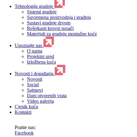
Tehnologija gradnje
Sistemi gradnje
Suvremena proizvodnja i gradnja
Sustavi gradnje drvom
Rešetkasti krovni nosači
Materijali za gradnju montažne kuće
Upoznajte nas
O nama
Projektni ured
Izložbena kuća
Novosti i događanja
Novosti
Social
Sajmovi
Dani otvorenih vrata
Video galerija
Cjenik kuća
Kontakti
Pratite nas:
Facebook