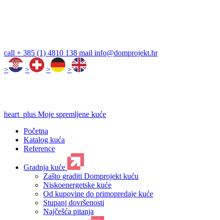
call
+ 385 (1) 4810 138
mail
info@domprojekt.hr
>
>
>
>
heart_plus
Moje spremljene kuće
Početna
Katalog kuća
Reference
Gradnja kuće
Zašto graditi Domprojekt kuću
Niskoenergetske kuće
Od kupovine do primopredaje kuće
Stupanj dovršenosti
Najčešća pitanja