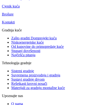
Cjenik kuća
Brošure
Kontakti
Gradnja kuće
Zašto graditi Domprojekt kuću
Niskoenergetske kuće
Od kupovine do primopredaje kuće
Stupanj dovršenosti
Najčešća pitanja
Tehnologija gradnje
Sistemi gradnje
Suvremena proizvodnja i gradnja
Sustavi gradnje drvom
Rešetkasti krovni nosači
Materijali za gradnju montažne kuće
Upoznajte nas
O nama